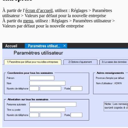
En-têtes T1204
En-têtes T2200
À partir de l’
écran d’accueil
, utilisez : Réglages > Paramètres
En-têtes T2202
utilisateur > Valeurs par défaut pour la nouvelle entreprise
En-têtes T5007
À partir du
menu
, utilisez : Réglages > Paramètres utilisateur >
En-têtes T5008
Valeurs par défaut pour la nouvelle entreprise
En-têtes T5013
En-têtes T5018
En-têtes CELI