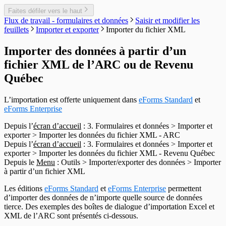
En-têtes T550
En-têtes T1204
Faites défiler vers le haut
En-têtes T2200
Flux de travail - formulaires et données
Saisir et modifier les
En-têtes T2202
feuillets
Importer et exporter
Importer du fichier XML
En-têtes T5007
En-têtes T5008
Importer des données à partir d’un
En-têtes T5013
fichier XML de l’ARC ou de Revenu
En-têtes T5018
En-têtes CELI
Québec
L’importation est offerte uniquement dans
eForms Standard
et
eForms Enterprise
Depuis l’
écran d’accueil
: 3. Formulaires et données > Importer et
exporter > Importer les données du fichier XML - ARC
Depuis l’
écran d’accueil
: 3. Formulaires et données > Importer et
exporter > Importer les données du fichier XML - Revenu Québec
Depuis le
Menu
: Outils > Importer/exporter des données > Importer
à partir d’un fichier XML
Les éditions
eForms Standard
et
eForms Enterprise
permettent
d’importer des données de n’importe quelle source de données
tierce. Des exemples des boîtes de dialogue d’importation Excel et
XML de l’ARC sont présentés ci‑dessous.