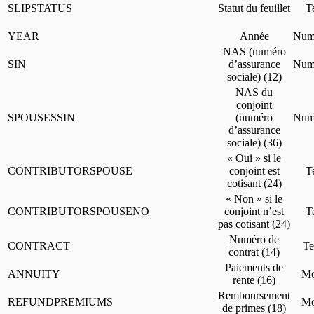
SLIPSTATUS
Statut du feuillet
T
YEAR
Année
Numé
NAS (numéro
SIN
d’assurance
Numé
sociale) (12)
NAS du
conjoint
SPOUSESSIN
(numéro
Numé
d’assurance
sociale) (36)
« Oui » si le
CONTRIBUTORSPOUSE
conjoint est
T
cotisant (24)
« Non » si le
CONTRIBUTORSPOUSENO
conjoint n’est
T
pas cotisant (24)
Numéro de
CONTRACT
Te
contrat (14)
Paiements de
ANNUITY
Mo
rente (16)
Remboursement
REFUNDPREMIUMS
Mo
de primes (18)