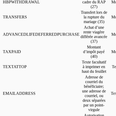
HBPWITHDRAWAL
cadre du RAP
Mo
(27)
Transfert lors de
TRANSFERS
la rupture du
Mo
mariage (35)
Achat d’une
rente viagère
ADVANCEDLIFEDEFERREDPURCHASE
Mo
différée avancée
(37)
Montant
TAXPAID
d’impôt payé
Mo
(40)
Texte facultatif
TEXTATTOP
à imprimer en
Te
haut du feuillet
Adresse de
courriel du
bénéficiaire;
une adresse de
EMAILADDRESS
Te
courriel, ou
deux séparées
par un point-
virgule
Autorisation