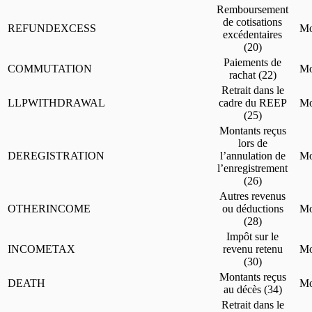
Remboursement
de cotisations
REFUNDEXCESS
Mo
excédentaires
(20)
Paiements de
COMMUTATION
Mo
rachat (22)
Retrait dans le
LLPWITHDRAWAL
cadre du REEP
Mo
(25)
Montants reçus
lors de
DEREGISTRATION
l’annulation de
Mo
l’enregistrement
(26)
Autres revenus
OTHERINCOME
ou déductions
Mo
(28)
Impôt sur le
INCOMETAX
revenu retenu
Mo
(30)
Montants reçus
DEATH
Mo
au décès (34)
Retrait dans le