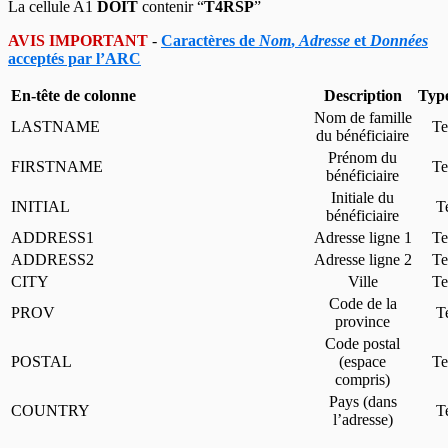
La cellule A1
DOIT
contenir “
T4RSP
”
AVIS IMPORTANT
-
Caractères de
Nom
,
Adresse
et
Données
acceptés par l’ARC
En-tête de colonne
Description
Type
Nom de famille
LASTNAME
Te
du bénéficiaire
Prénom du
FIRSTNAME
Te
bénéficiaire
Initiale du
INITIAL
T
bénéficiaire
ADDRESS1
Adresse ligne 1
Te
ADDRESS2
Adresse ligne 2
Te
CITY
Ville
Te
Code de la
PROV
T
province
Code postal
POSTAL
(espace
Te
compris)
Pays (dans
COUNTRY
T
l’adresse)