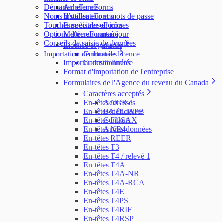
Démarrer eForms
Acheter eForms
Noms d’utilisateur et mots de passe
Installer eForms
Touches spéciales et icônes
Enregistrer eForms
Options d’écran partagé
Mettre eForms à jour
Conseils de saisie de données
Licence et garantie
Importation de données
Contrat de licence
Importer des données
Garantie limitée
Format d'importation de l'entreprise
Formulaires de l'Agence du revenu du Canada
Caractères acceptés
En-têtes AGR-1
Addresses
En-têtes CELIAPP
Bénéficiaires
En-têtes FHSAX
Contacts
En-têtes NR4
Autres données
En-têtes REER
En-têtes T3
En-têtes T4 / relevé 1
En-têtes T4A
En-têtes T4A-NR
En-têtes T4A-RCA
En-têtes T4E
En-têtes T4PS
En-têtes T4RIF
En-têtes T4RSP