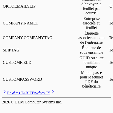
d’envoyer le
OKTOEMAILSLIP
O
feuillet par
courriel
Entreprise
COMPANY.NAME1
associée au
Te
feuillet
Étiquette
COMPANY.COMPANYTAG
associée au nom
Te
de l’entreprise
Étiquette de
SLIPTAG
Te
sous-ensemble
GUID ou autre
CUSTOMFIELD
identifiant
Te
unique
Mot de passe
pour le feuillet
CUSTOMPASSWORD
Te
PDF du
bénéficiaire
En-têtes T4RIF
En-têtes T5
2026
© ELM Computer Systems Inc.