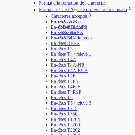
Format d'importation de l'entreprise
Formulaires de l'Agence du revenu du Canada
Caractères acceptés
En-têtes AGR-1
Addresses
En-têtes CELIAPP
Bénéficiaires
En-têtes FHSAX
Contacts
En-têtes NR4
Autres données
En-têtes REER
En-têtes T3
En-têtes T4 / relevé 1
En-têtes T4A
En-têtes T4A-NR
En-têtes T4A-RCA
En-têtes T4E
En-têtes T4PS
En-têtes T4RIF
En-têtes T4RSP
En-têtes T5
En-têtes T5 / relevé 3
En-têtes T215
En-têtes T550
En-têtes T1204
En-têtes T2200
En-têtes T2202