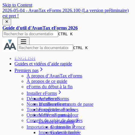
Skip to Content
2026-05-04 - AvanTax eForms 2026.100 (La version préliminaire)
est pret !
Guide d'util d'AvanTax eForms 2026
CTRL K
CTRL K
ENGLISH
Guides et vidéos d’aide rapide
Premiers pas
À propos d’AvanTax eForms
À propos de ce guide
eForms du début à la fin
Installer eForms
Démarrer eForms
Acheter eForms
Noms d’utilisateur et mots de passe
Installer eForms
Touches spéciales et icônes
Enregistrer eForms
Options d’écran partagé
Mettre eForms à jour
Conseils de saisie de données
Licence et garantie
Importation de données
Contrat de licence
Importer des données
Garantie limitée