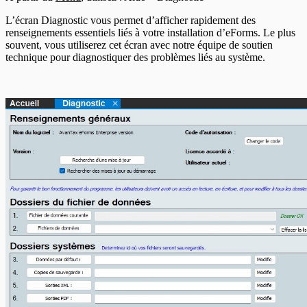
En-têtes T5013
En-têtes T5018
L’écran Diagnostic vous permet d’afficher rapidement des
En-têtes CELI
renseignements essentiels liés à votre installation d’eForms. Le plus
souvent, vous utiliserez cet écran avec notre équipe de soutien
technique pour diagnostiquer des problèmes liés au système.