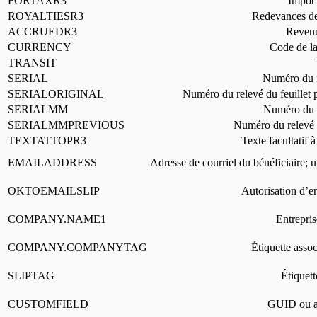
FORTAXR3
Impôt 
ROYALTIESR3
Redevances de
ACCRUEDR3
Revenu 
CURRENCY
Code de la
TRANSIT
SERIAL
Numéro du re
SERIALORIGINAL
Numéro du relevé du feuillet pa
SERIALMM
Numéro du r
SERIALMMPREVIOUS
Numéro du relevé 
TEXTATTOPR3
Texte facultatif 
EMAILADDRESS
Adresse de courriel du bénéficiaire; 
OKTOEMAILSLIP
Autorisation d’en
COMPANY.NAME1
Entrepris
COMPANY.COMPANYTAG
Étiquette asso
SLIPTAG
Étiquet
CUSTOMFIELD
GUID ou au