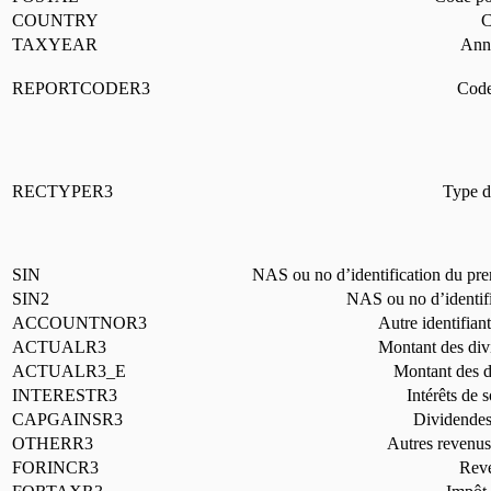
COUNTRY
C
TAXYEAR
Anné
REPORTCODER3
Code
RECTYPER3
Type de
SIN
NAS ou no d’identification du prem
SIN2
NAS ou no d’identifi
ACCOUNTNOR3
Autre identifian
ACTUALR3
Montant des div
ACTUALR3_E
Montant des d
INTERESTR3
Intérêts de 
CAPGAINSR3
Dividendes 
OTHERR3
Autres revenus
FORINCR3
Reve