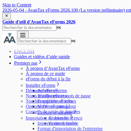
Skip to Content
2026-05-04 - AvanTax eForms 2026.100 (La version préliminaire) est 
Guide d'util d'AvanTax eForms 2026
⌘
K
⌘
K
ENGLISH
Guides et vidéos d’aide rapide
Premiers pas
À propos d’AvanTax eForms
À propos de ce guide
eForms du début à la fin
Installer eForms
Démarrer eForms
Acheter eForms
Noms d’utilisateur et mots de passe
Installer eForms
Touches spéciales et icônes
Enregistrer eForms
Options d’écran partagé
Mettre eForms à jour
Conseils de saisie de données
Licence et garantie
Importation de données
Contrat de licence
Importer des données
Garantie limitée
Format d'importation de l'entreprise