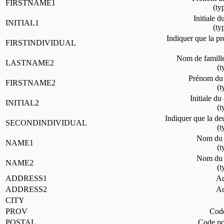
FIRSTNAME1
(ty
Initiale d
INITIAL1
(ty
Indiquer que la pre
FIRSTINDIVIDUAL
Nom de famille
LASTNAME2
(t
Prénom du 
FIRSTNAME2
(t
Initiale d
INITIAL2
(t
Indiquer que la deu
SECONDINDIVIDUAL
(t
Nom du b
NAME1
(t
Nom du b
NAME2
(t
ADDRESS1
Ad
ADDRESS2
Ad
CITY
PROV
Code
POSTAL
Code pos