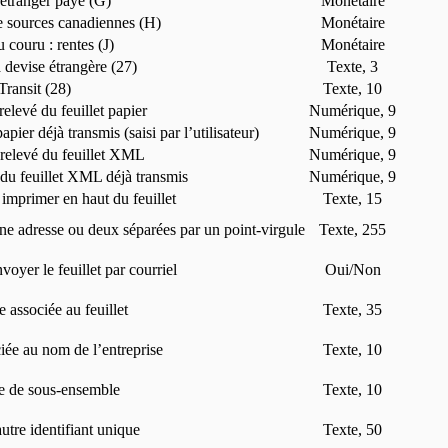
étranger payé (G)
Monétaire
 sources canadiennes (H)
Monétaire
couru : rentes (J)
Monétaire
 devise étrangère (27)
Texte, 3
Transit (28)
Texte, 10
levé du feuillet papier
Numérique, 9
pier déjà transmis (saisi par l’utilisateur)
Numérique, 9
elevé du feuillet XML
Numérique, 9
du feuillet XML déjà transmis
Numérique, 9
à imprimer en haut du feuillet
Texte, 15
une adresse ou deux séparées par un point-virgule
Texte, 255
voyer le feuillet par courriel
Oui/Non
e associée au feuillet
Texte, 35
ciée au nom de l’entreprise
Texte, 10
te de sous-ensemble
Texte, 10
tre identifiant unique
Texte, 50