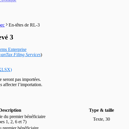
bec
En-têtes de RL-3
evé 3
rms Enterprise
vanTax Filing Services
)
t XLSX)
e seront pas importées.
s affecter l’importation.
Description
Type & taille
e du premier bénéficiaire
Texte, 30
pes 1, 2, 6 et 7)
 premier bénéficiaire