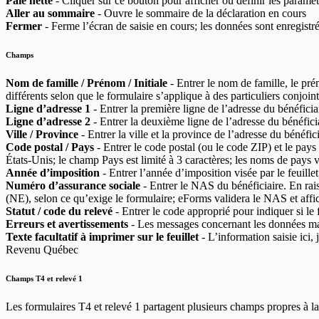
Paie nette
- Cliquer sur ce bouton pour afficher ou définir les paramèt
Aller au sommaire
- Ouvre le sommaire de la déclaration en cours
Fermer
- Ferme l’écran de saisie en cours; les données sont enregistré
Champs
Nom de famille / Prénom / Initiale
- Entrer le nom de famille, le pré
différents selon que le formulaire s’applique à des particuliers conjoin
Ligne d’adresse 1
- Entrer la première ligne de l’adresse du bénéficia
Ligne d’adresse 2
- Entrer la deuxième ligne de l’adresse du bénéfici
Ville / Province
- Entrer la ville et la province de l’adresse du bénéfi
Code postal / Pays
- Entrer le code postal (ou le code ZIP) et le pay
États‑Unis; le champ Pays est limité à 3 caractères; les noms de pays 
Année d’imposition
- Entrer l’année d’imposition visée par le feuill
Numéro d’assurance sociale
- Entrer le NAS du bénéficiaire. En ra
(NE), selon ce qu’exige le formulaire; eForms validera le NAS et affic
Statut / code du relevé
- Entrer le code approprié pour indiquer si le f
Erreurs et avertissements
- Les messages concernant les données man
Texte facultatif à imprimer sur le feuillet
- L’information saisie ici,
Revenu Québec
Champs T4 et relevé 1
Les formulaires T4 et relevé 1 partagent plusieurs champs propres à la