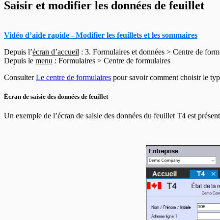
En-têtes T5007
Saisir et modifier les données de feuillet
En-têtes T5008
En-têtes T5013
En-têtes T5018
Vidéo d’aide rapide - Modifier les feuillets et les sommaires
En-têtes CELI
Depuis l’
écran d’accueil
: 3. Formulaires et données > Centre de form
Depuis le
menu
: Formulaires > Centre de formulaires
Consulter
Le centre de formulaires
pour savoir comment choisir le type
Écran de saisie des données de feuillet
Un exemple de l’écran de saisie des données du feuillet T4 est présent