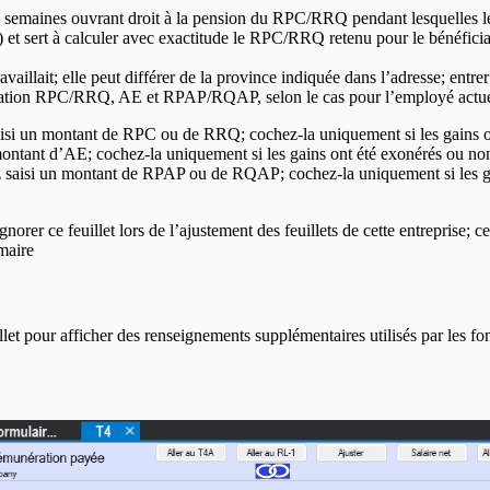
 semaines ouvrant droit à la pension du RPC/RRQ pendant lesquelles le bé
) et sert à calculer avec exactitude le RPC/RRQ retenu pour le bénéficia
ravaillait; elle peut différer de la province indiquée dans l’adresse; ent
ration RPC/RRQ, AE et RPAP/RQAP, selon le cas pour l’employé actu
si un montant de RPC ou de RRQ; cochez-la uniquement si les gains on
ontant d’AE; cochez-la uniquement si les gains ont été exonérés ou non
aisi un montant de RPAP ou de RQAP; cochez-la uniquement si les gai
er ce feuillet lors de l’ajustement des feuillets de cette entreprise; cela
mmaire
illet pour afficher des renseignements supplémentaires utilisés par les f