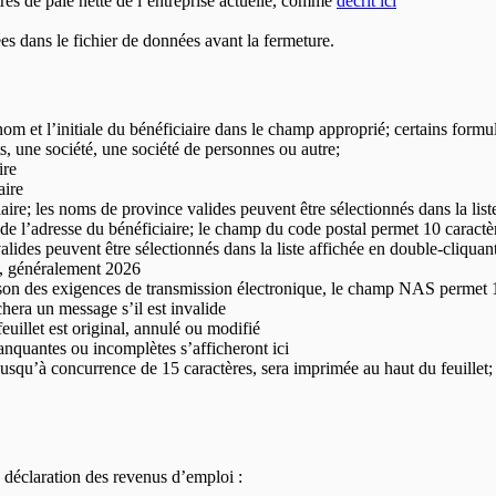
res de paie nette de l’entreprise actuelle, comme
décrit ici
es dans le fichier de données avant la fermeture.
nom et l’initiale du bénéficiaire dans le champ approprié; certains formu
ts, une société, une société de personnes ou autre;
ire
aire
ciaire; les noms de province valides peuvent être sélectionnés dans la l
s de l’adresse du bénéficiaire; le champ du code postal permet 10 caractè
valides peuvent être sélectionnés dans la liste affichée en double-cliqua
et, généralement
2026
ison des exigences de transmission électronique, le champ NAS permet 
hera un message s’il est invalide
euillet est original, annulé ou modifié
quantes ou incomplètes s’afficheront ici
 jusqu’à concurrence de 15 caractères, sera imprimée au haut du feuillet; 
 déclaration des revenus d’emploi :