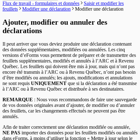
Envoyer un courriel au soutien
En-têtes T5 / relevé 3
TP-64
Flux de travail - formulaires et données
Saisir et modifier les
Modifier le code d'autorisation
Réparer la base de données des utilisateurs
Transmission électronique
Envoyer le journal des erreurs au soutien
En-têtes T215
feuillets
Modifier une déclaration
Modifier une déclaration
Modifier votre mot de passe
Modifier les paramètres système
Options
Session de contrôle à distance
En-têtes T550
Modifier le fichier des chemins
En-têtes T1204
Ajouter, modifier ou annuler des
Modifier les paramètres utilisateur
En-têtes T2200
déclarations
En-têtes T2202
En-têtes T5007
En-têtes T5008
Il peut arriver que vous deviez produire une déclaration contenant
En-têtes T5013
des données supplémentaires, modifiées ou annulées. Les cinq
En-têtes T5018
versions d’eForms vous permettent de préparer et de transmettre des
En-têtes CELI
feuillets supplémentaires, modifiés et annulés à l’ARC et à Revenu
Québec. Les feuillets qui doivent être mis à jour, mais qui n’ont pas
encore été transmis à l’ARC ou à Revenu Québec, n’ont pas besoin
d’être modifiés ou annulés; les ajouts, modifications et annulations
ne sont requis
UNIQUEMENT
que si la déclaration a été transmise
à l’ARC ou à Revenu Québec et distribuée à ses destinataires.
REMARQUE
: Nous vous recommandons de faire une sauvegarde
de vos données originales avant d’ajouter, de modifier ou d’annuler
des feuillets, car les changements effectués ne peuvent pas être
annulés.
Afin de traiter correctement une déclaration modifiée ou annulée,
NE PAS
importer des données pour les feuillets modifiés ou annulés
dans eForms, à moins d’utiliser la fonction « Mettre à jour selon le