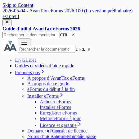
Skip to Content
2026-05-04 - AvanTax eForms 2026.100 (La version préliminaire)
est pret !
Guide d'util d'AvanTax eForms 2026
CTRL K
CTRL K
ENGLISH
Guides et vidéos d’aide rapide
Premiers pas
À propos d’AvanTax eForms
À propos de ce guide
eForms du début à la fin
Installer eForms
Acheter eForms
Installer eForms
Enregistrer eForms
Mettre eForms à jour
Licence et garantie
Démarrer eForms
Contrat de licence
Noms d’utilisateur et mots de passe
Garantie limitée