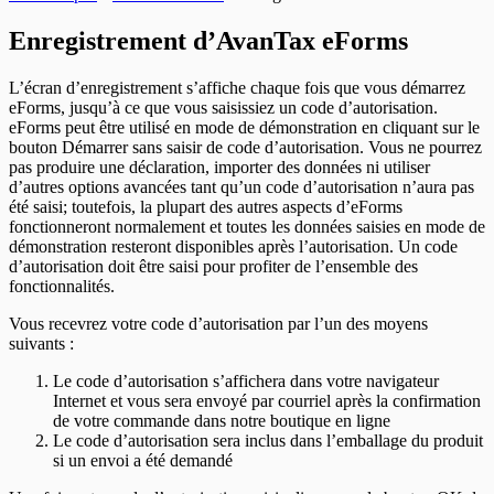
Modifier le code d'autorisation
Réparer la base de données des utilisateurs
Transmission électronique
En-têtes de RL-24
Envoyer le journal des erreurs au soutien
En-têtes T4PS
Modifier votre mot de passe
Modifier les paramètres système
Options
En-têtes de RL-25
Session de contrôle à distance
Enregistrement d’AvanTax eForms
En-têtes T4RIF
Modifier le fichier des chemins
En-têtes de RL-27
En-têtes T4RSP
Modifier les paramètres utilisateur
En-têtes de RL-31
En-têtes T5
En-têtes de RL-32
L’écran d’enregistrement s’affiche chaque fois que vous démarrez
En-têtes T5 / relevé 3
TP-64
eForms, jusqu’à ce que vous saisissiez un code d’autorisation.
En-têtes T215
eForms peut être utilisé en mode de démonstration en cliquant sur le
En-têtes T550
bouton Démarrer sans saisir de code d’autorisation. Vous ne pourrez
En-têtes T1204
pas produire une déclaration, importer des données ni utiliser
En-têtes T2200
d’autres options avancées tant qu’un code d’autorisation n’aura pas
En-têtes T2202
été saisi; toutefois, la plupart des autres aspects d’eForms
En-têtes T5007
fonctionneront normalement et toutes les données saisies en mode de
En-têtes T5008
démonstration resteront disponibles après l’autorisation. Un code
En-têtes T5013
d’autorisation doit être saisi pour profiter de l’ensemble des
En-têtes T5018
fonctionnalités.
En-têtes CELI
Vous recevrez votre code d’autorisation par l’un des moyens
suivants :
Le code d’autorisation s’affichera dans votre navigateur
Internet et vous sera envoyé par courriel après la confirmation
de votre commande dans notre boutique en ligne
Le code d’autorisation sera inclus dans l’emballage du produit
si un envoi a été demandé