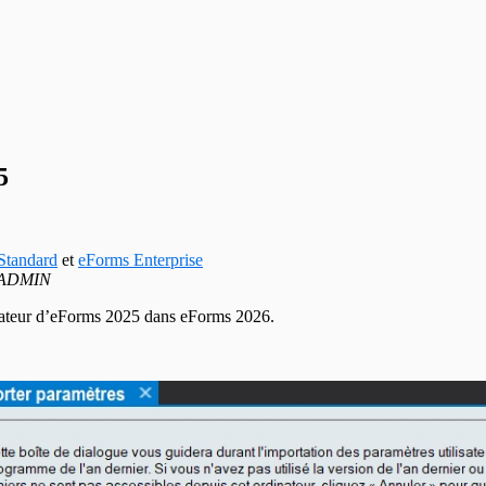
5
Standard
et
eForms Enterprise
ADMIN
isateur d’eForms
2025
dans eForms
2026
.