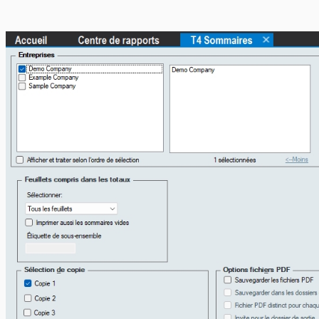
En-têtes CELI