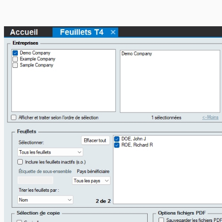
En-têtes CELI