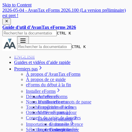
Skip to Content
2026-05-04 - AvanTax eForms 2026.100 (La version préliminaire)
est pret !
Guide d'util d'AvanTax eForms 2026
CTRL K
CTRL K
ENGLISH
Guides et vidéos d’aide rapide
Premiers pas
À propos d’AvanTax eForms
À propos de ce guide
eForms du début à la fin
Installer eForms
Démarrer eForms
Acheter eForms
Noms d’utilisateur et mots de passe
Installer eForms
Touches spéciales et icônes
Enregistrer eForms
Options d’écran partagé
Mettre eForms à jour
Conseils de saisie de données
Licence et garantie
Importation de données
Contrat de licence
Sélection de l’entreprise
Importer des données
Garantie limitée