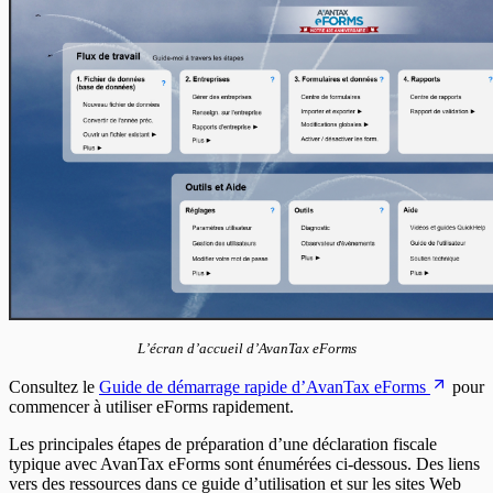
En-têtes T5007
En-têtes T5008
En-têtes T5013
En-têtes T5018
En-têtes CELI
L’écran d’accueil d’AvanTax eForms
Consultez le
Guide de démarrage rapide d’AvanTax eForms
pour
commencer à utiliser eForms rapidement.
Les principales étapes de préparation d’une déclaration fiscale
typique avec AvanTax eForms sont énumérées ci-dessous. Des liens
vers des ressources dans ce guide d’utilisation et sur les sites Web