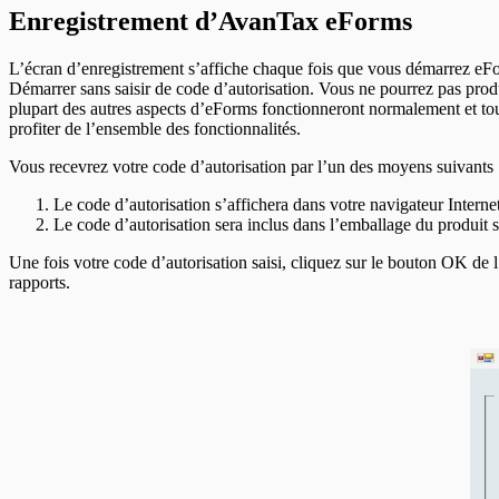
Modifier votre mot de passe
Modifier les paramètres système
En-têtes de RL-25
Session de contrôle à distance
Enregistrement d’AvanTax eForms
En-têtes T4RIF
Modifier le fichier des chemins
En-têtes de RL-27
En-têtes T4RSP
Modifier les paramètres utilisateur
En-têtes de RL-31
En-têtes T5
En-têtes de RL-32
L’écran d’enregistrement s’affiche chaque fois que vous démarrez eFor
En-têtes T5 / relevé 3
TP-64
Démarrer sans saisir de code d’autorisation. Vous ne pourrez pas produi
En-têtes T215
plupart des autres aspects d’eForms fonctionneront normalement et tout
En-têtes T550
profiter de l’ensemble des fonctionnalités.
En-têtes T1204
En-têtes T2200
Vous recevrez votre code d’autorisation par l’un des moyens suivants 
En-têtes T2202
En-têtes T5007
Le code d’autorisation s’affichera dans votre navigateur Intern
En-têtes T5008
Le code d’autorisation sera inclus dans l’emballage du produit 
En-têtes T5013
En-têtes T5018
Une fois votre code d’autorisation saisi, cliquez sur le bouton OK de l
En-têtes CELI
rapports.