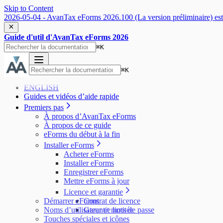
Skip to Content
2026-05-04 - AvanTax eForms 2026.100 (La version préliminaire) est 
Guide d'util d'AvanTax eForms 2026
⌘
K
⌘
K
ENGLISH
Guides et vidéos d’aide rapide
Premiers pas
À propos d’AvanTax eForms
À propos de ce guide
eForms du début à la fin
Installer eForms
Acheter eForms
Installer eForms
Enregistrer eForms
Mettre eForms à jour
Licence et garantie
Démarrer eForms
Contrat de licence
Noms d’utilisateur et mots de passe
Garantie limitée
Touches spéciales et icônes