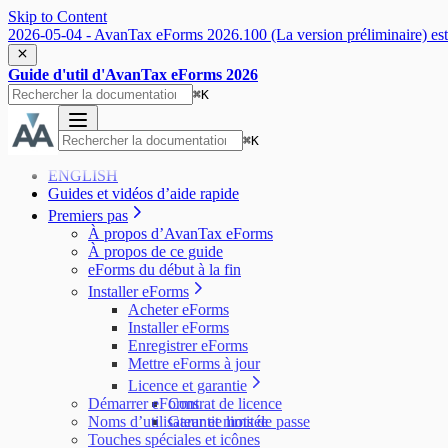
Skip to Content
2026-05-04 - AvanTax eForms 2026.100 (La version préliminaire) est 
Guide d'util d'AvanTax eForms 2026
⌘
K
⌘
K
ENGLISH
Guides et vidéos d’aide rapide
Premiers pas
À propos d’AvanTax eForms
À propos de ce guide
eForms du début à la fin
Installer eForms
Acheter eForms
Installer eForms
Enregistrer eForms
Mettre eForms à jour
Licence et garantie
Démarrer eForms
Contrat de licence
Noms d’utilisateur et mots de passe
Garantie limitée
Touches spéciales et icônes