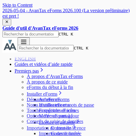
Skip to Content
2026-05-04 - AvanTax eForms 2026.100 (La version préliminaire)
est pret !
Guide d'util d'AvanTax eForms 2026
CTRL K
CTRL K
ENGLISH
Guides et vidéos d’aide rapide
Premiers pas
À propos d’AvanTax eForms
À propos de ce guide
eForms du début à la fin
Installer eForms
Démarrer eForms
Acheter eForms
Noms d’utilisateur et mots de passe
Installer eForms
Touches spéciales et icônes
Enregistrer eForms
Options d’écran partagé
Mettre eForms à jour
Conseils de saisie de données
Licence et garantie
Importation de données
Contrat de licence
Importer des données
Garantie limitée