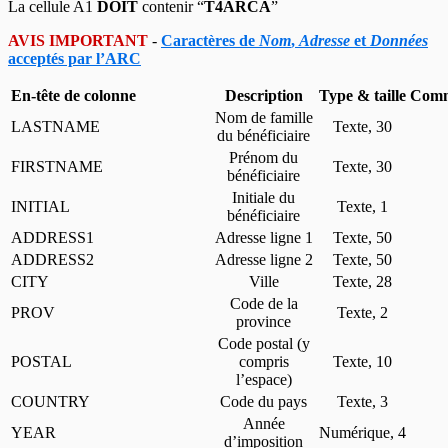
La cellule A1
DOIT
contenir “
T4ARCA
”
AVIS IMPORTANT
-
Caractères de
Nom
,
Adresse
et
Données
acceptés par l’ARC
En-tête de colonne
Description
Type & taille
Comm
Nom de famille
LASTNAME
Texte, 30
du bénéficiaire
Prénom du
FIRSTNAME
Texte, 30
bénéficiaire
Initiale du
INITIAL
Texte, 1
bénéficiaire
ADDRESS1
Adresse ligne 1
Texte, 50
ADDRESS2
Adresse ligne 2
Texte, 50
CITY
Ville
Texte, 28
Code de la
PROV
Texte, 2
province
Code postal (y
POSTAL
compris
Texte, 10
l’espace)
COUNTRY
Code du pays
Texte, 3
Année
YEAR
Numérique, 4
d’imposition