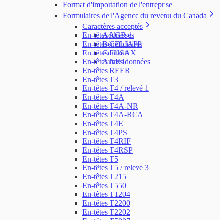
Format d'importation de l'entreprise
Formulaires de l'Agence du revenu du Canada
Caractères acceptés
En-têtes AGR-1
Addresses
En-têtes CELIAPP
Bénéficiaires
En-têtes FHSAX
Contacts
En-têtes NR4
Autres données
En-têtes REER
En-têtes T3
En-têtes T4 / relevé 1
En-têtes T4A
En-têtes T4A-NR
En-têtes T4A-RCA
En-têtes T4E
En-têtes T4PS
En-têtes T4RIF
En-têtes T4RSP
En-têtes T5
En-têtes T5 / relevé 3
En-têtes T215
En-têtes T550
En-têtes T1204
En-têtes T2200
En-têtes T2202