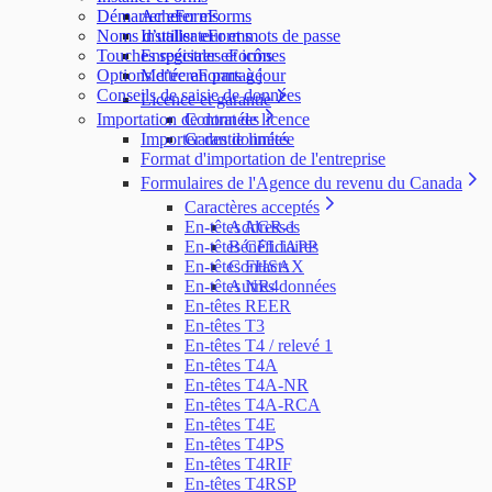
Démarrer eForms
Acheter eForms
Noms d’utilisateur et mots de passe
Installer eForms
Touches spéciales et icônes
Enregistrer eForms
Options d’écran partagé
Mettre eForms à jour
Conseils de saisie de données
Licence et garantie
Importation de données
Contrat de licence
Importer des données
Garantie limitée
Format d'importation de l'entreprise
Formulaires de l'Agence du revenu du Canada
Caractères acceptés
En-têtes AGR-1
Addresses
En-têtes CELIAPP
Bénéficiaires
En-têtes FHSAX
Contacts
En-têtes NR4
Autres données
En-têtes REER
En-têtes T3
En-têtes T4 / relevé 1
En-têtes T4A
En-têtes T4A-NR
En-têtes T4A-RCA
En-têtes T4E
En-têtes T4PS
En-têtes T4RIF
En-têtes T4RSP