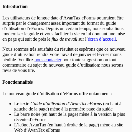
En-têtes T5007
Introduction
En-têtes T5008
En-têtes T5013
Les utilisateurs de longue date d’AvanTax eForms pourraient être
En-têtes T5018
surpris par le changement assez important du format du guide
En-têtes CELI
d’utilisation d’eForms. Depuis un certain temps, nous souhaitions
moderniser le guide et vous faciliter la vie en lui donnant une mise
en page qui suit de près le
flux de travail
sur l’
écran d’accueil
.
Nous sommes très satisfaits du résultat et espérons que ce nouveau
guide d’utilisation rendra votre travail de janvier et février moins
pénible. Veuillez
nous contacter
pour toute suggestion ou tout
commentaire au sujet du nouveau guide d’utilisation; nous serons
ravis de vous lire.
Fonctionnalités
Le nouveau guide d’utilisation d’eForms offre notamment :
Le texte
Guide d’utilisation d’AvanTax eForms
(en haut à
gauche de la page) mène à la première page du guide
La barre noire (en haut de la page) mène à la version la plus
récente d’eForms
L’icône AvanTax (en haut à droite de la page) mène au site
Web d’AvanTax eForms