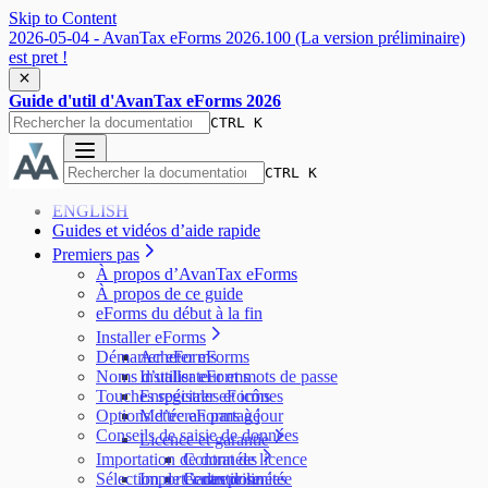
Skip to Content
2026-05-04 - AvanTax eForms 2026.100 (La version préliminaire)
est pret !
Guide d'util d'AvanTax eForms 2026
CTRL K
CTRL K
ENGLISH
Guides et vidéos d’aide rapide
Premiers pas
À propos d’AvanTax eForms
À propos de ce guide
eForms du début à la fin
Installer eForms
Démarrer eForms
Acheter eForms
Noms d’utilisateur et mots de passe
Installer eForms
Touches spéciales et icônes
Enregistrer eForms
Options d’écran partagé
Mettre eForms à jour
Conseils de saisie de données
Licence et garantie
Importation de données
Contrat de licence
Sélection de l’entreprise
Importer des données
Garantie limitée