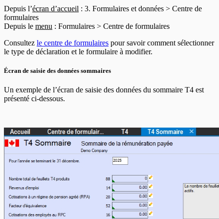
En-têtes T5013
Depuis l’
écran d’accueil
: 3. Formulaires et données > Centre de
En-têtes T5018
formulaires
En-têtes CELI
Depuis le
menu
: Formulaires > Centre de formulaires
Consultez
le centre de formulaires
pour savoir comment sélectionner
le type de déclaration et le formulaire à modifier.
Écran de saisie des données sommaires
Un exemple de l’écran de saisie des données du sommaire T4 est
présenté ci-dessous.