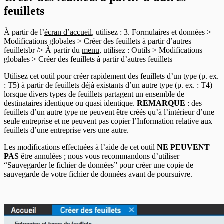
En-têtes T5007
feuillets
En-têtes T5008
En-têtes T5013
À partir de l’
écran d’accueil
, utilisez : 3. Formulaires et données >
En-têtes T5018
Modifications globales > Créer des feuillets à partir d’autres
En-têtes CELI
feuilletsbr /> À partir du
menu
, utilisez : Outils > Modifications
globales > Créer des feuillets à partir d’autres feuillets
Utilisez cet outil pour créer rapidement des feuillets d’un type (p. ex.
: T5) à partir de feuillets déjà existants d’un autre type (p. ex. : T4)
lorsque divers types de feuillets partagent un ensemble de
destinataires identique ou quasi identique.
REMARQUE
: des
feuillets d’un autre type ne peuvent être créés qu’à l’intérieur d’une
seule entreprise et ne peuvent pas copier l’Information relative aux
feuillets d’une entreprise vers une autre.
Les modifications effectuées à l’aide de cet outil
NE PEUVENT
PAS
être annulées ; nous vous recommandons d’utiliser
“Sauvegarder le fichier de données” pour créer une copie de
sauvegarde de votre fichier de données avant de poursuivre.