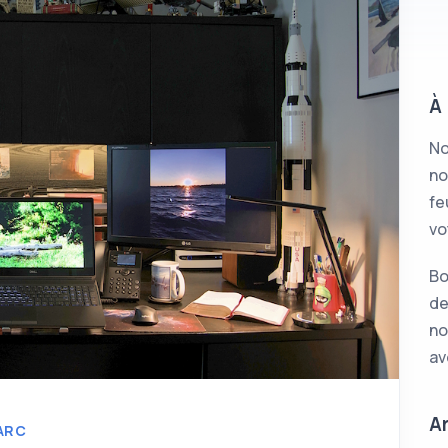
À
No
no
fe
vo
Bo
de
no
av
Ar
’ARC