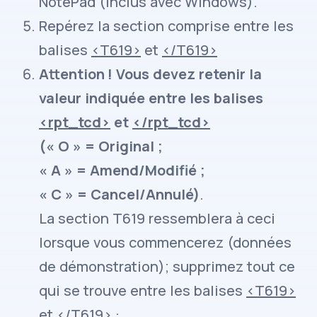
NotePad (inclus avec Windows).
Repérez la section comprise entre les
balises
<T619>
et
</T619>
Attention ! Vous devez retenir la
valeur indiquée entre les balises
<rpt_tcd>
et
</rpt_tcd>
(« O » = Original ;
« A » = Amend/Modifié ;
« C » = Cancel/Annulé)
.
La section T619 ressemblera à ceci
lorsque vous commencerez (données
de démonstration); supprimez tout ce
qui se trouve entre les balises
<T619>
et
</T619>
: