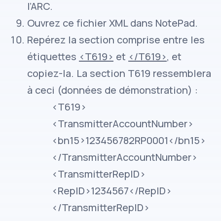
l’ARC.
Ouvrez ce fichier XML dans NotePad.
Repérez la section comprise entre les
étiquettes
<T619>
et
</T619>
, et
copiez-la. La section T619 ressemblera
à ceci (données de démonstration) :
<T619>
<TransmitterAccountNumber>
<bn15>123456782RP0001</bn15>
</TransmitterAccountNumber>
<TransmitterRepID>
<RepID>1234567</RepID>
</TransmitterRepID>