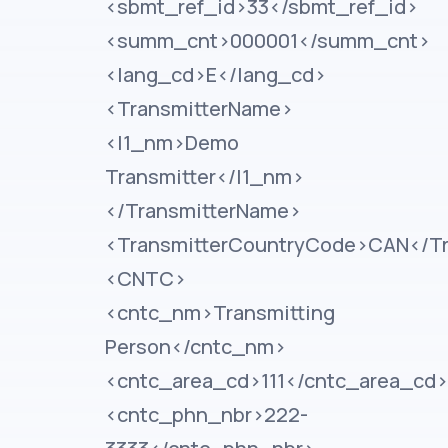
<sbmt_ref_id>33</sbmt_ref_id>
<summ_cnt>000001</summ_cnt>
<lang_cd>E</lang_cd>
<TransmitterName>
<l1_nm>Demo
Transmitter</l1_nm>
</TransmitterName>
<TransmitterCountryCode>CAN</Tr
<CNTC>
<cntc_nm>Transmitting
Person</cntc_nm>
<cntc_area_cd>111</cntc_area_cd>
<cntc_phn_nbr>222-