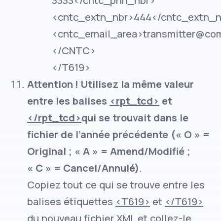
3333</cntc_phn_nbr>
<cntc_extn_nbr>444</cntc_extn_n
<cntc_email_area>transmitter@co
</CNTC>
</T619>
Attention ! Utilisez la même valeur
entre les balises
<rpt_tcd>
et
</rpt_tcd>
qui se trouvait dans le
fichier de l’année précédente (« O » =
Original ; « A » = Amend/Modifié ;
« C » = Cancel/Annulé)
.
Copiez tout ce qui se trouve entre les
balises étiquettes
<T619>
et
</T619>
du nouveau fichier XML et collez-le