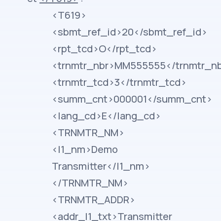
<T619>
<sbmt_ref_id>20</sbmt_ref_id>
<rpt_tcd>O</rpt_tcd>
<trnmtr_nbr>MM555555</trnmtr_n
<trnmtr_tcd>3</trnmtr_tcd>
<summ_cnt>000001</summ_cnt>
<lang_cd>E</lang_cd>
<TRNMTR_NM>
<l1_nm>Demo
Transmitter</l1_nm>
</TRNMTR_NM>
<TRNMTR_ADDR>
<addr_l1_txt>Transmitter