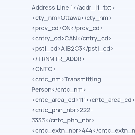
Address Line 1</addr_l1_txt>
<cty_nm>Ottawa</cty_nm>
<prov_cd>ON</prov_cd>
<cntry_cd>CAN</cntry_cd>
<pstl_cd>A1B2C3</pstl_cd>
</TRNMTR_ADDR>
<CNTC>
<cntc_nm>Transmitting
Person</cntc_nm>
<cntc_area_cd>111</cntc_area_cd>
<cntc_phn_nbr>222-
3333</cntc_phn_nbr>
<cntc_extn_nbr>444</cntc_extn_n