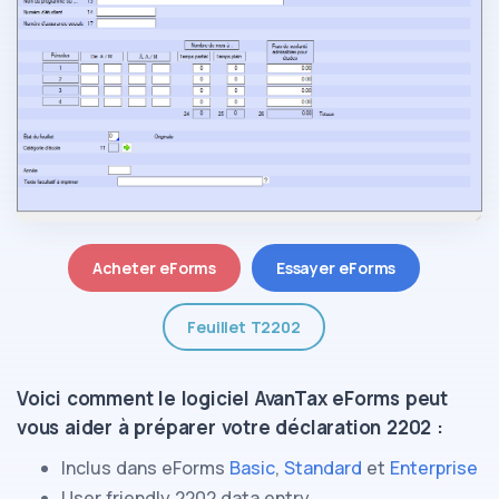
Acheter eForms
Essayer eForms
Feuillet T2202
Voici comment le logiciel AvanTax eForms peut
vous aider à préparer
votre déclaration 2202
:
Inclus dans eForms
Basic
,
Standard
et
Enterprise
User friendly
2202
data entry