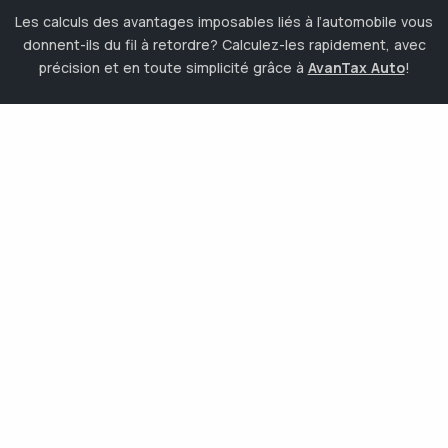
Les calculs des avantages imposables liés à l’automobile vous
donnent-ils du fil à retordre? Calculez-les rapidement, avec
précision et en toute simplicité grâce à
AvanTax Auto
!