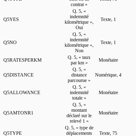
contrat »
Q. 5, «
indemnité
Q5YES
Texte, 1
kilométrique »,
Oui
Q. 5, «
indemnité
Q5NO
Texte, 1
kilométrique »,
Non
Q. 5, « taux
Q5RATESPERKM
Monétaire
par km »
Q. 5, «
Q5DISTANCE
distance
Numérique, 4
parcourue »
Q. 5, «
Q5ALLOWANCE
indemnité
Monétaire
totale »
Q. 5, «
montant
Q5AMTONR1
Monétaire
déclaré sur le
relevé 1 »
Q. 5, « type de
Q5TYPE
déplacements
Texte, 75