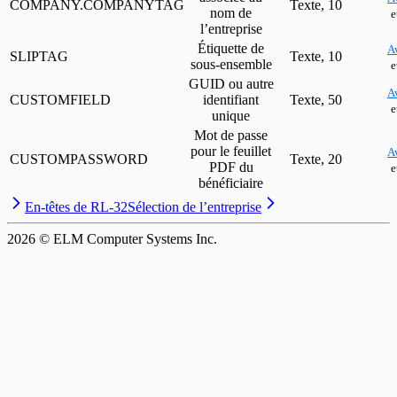
COMPANY.COMPANYTAG
Texte, 10
nom de
e
l’entreprise
Étiquette de
A
SLIPTAG
Texte, 10
sous-ensemble
e
GUID ou autre
A
CUSTOMFIELD
identifiant
Texte, 50
e
unique
Mot de passe
pour le feuillet
A
CUSTOMPASSWORD
Texte, 20
PDF du
e
bénéficiaire
En-têtes de RL-32
Sélection de l’entreprise
2026
© ELM Computer Systems Inc.