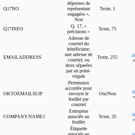
dépenses de
Q17NO
représentant
Texte, 1
engagées »,
Non
Q. 17, «
Q17INFO
Texte, 75
précisions »
Adresse de
courriel du
bénéficiaire;
une adresse de
A
EMAILADDRESS
Texte, 255
courriel, ou
e
deux séparées
par un point-
virgule
Permission
accordée pour
A
OKTOEMAILSLIP
envoyer le
Oui/Non
e
feuillet par
courriel
Entreprise
A
COMPANY.NAME1
associée au
Texte, 35
e
feuillet
Étiquette
associée au
A