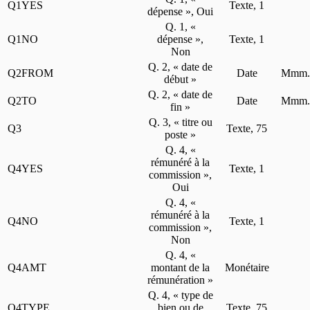
Q1YES
Texte, 1
dépense », Oui
Q. 1, «
Q1NO
dépense »,
Texte, 1
Non
Q. 2, « date de
Q2FROM
Date
Mmm. j
début »
Q. 2, « date de
Q2TO
Date
Mmm. j
fin »
Q. 3, « titre ou
Q3
Texte, 75
poste »
Q. 4, «
rémunéré à la
Q4YES
Texte, 1
commission »,
Oui
Q. 4, «
rémunéré à la
Q4NO
Texte, 1
commission »,
Non
Q. 4, «
Q4AMT
montant de la
Monétaire
rémunération »
Q. 4, « type de
Q4TYPE
bien ou de
Texte, 75