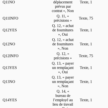
Q11NO
déplacement
Texte, 1
prévus par
contrat », Non
Q. 11, «
Q11INFO
Texte, 75
précisions »
Q. 12, « achat
Q12YES
de fournitures
Texte, 1
», Oui
Q. 12, « achat
Q12NO
de fournitures
Texte, 1
», Non
Q. 12, «
Q12INFO
Texte, 75
précisions »
Q. 13, « payer
Q13YES
un remplaçant
Texte, 1
», Oui
Q. 13, « payer
Q13NO
un remplaçant
Texte, 1
», Non
Q. 14, «
bureau de
Q14YES
l’employé au
Texte, 1
lieu de travail