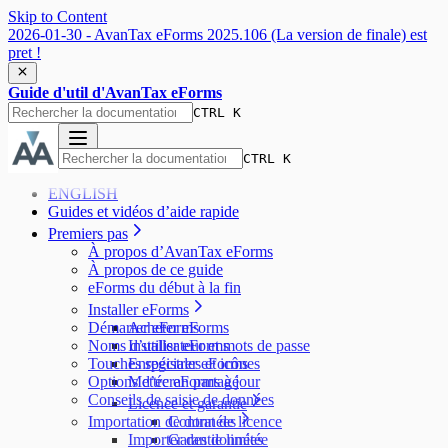
Skip to Content
2026-01-30 - AvanTax eForms 2025.106 (La version de finale) est
pret !
Guide d'util d'AvanTax eForms
CTRL K
CTRL K
ENGLISH
Guides et vidéos d’aide rapide
Premiers pas
À propos d’AvanTax eForms
À propos de ce guide
eForms du début à la fin
Installer eForms
Démarrer eForms
Acheter eForms
Noms d’utilisateur et mots de passe
Installer eForms
Touches spéciales et icônes
Enregistrer eForms
Options d’écran partagé
Mettre eForms à jour
Conseils de saisie de données
Licence et garantie
Importation de données
Contrat de licence
Importer des données
Garantie limitée