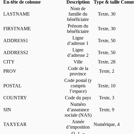
En-tête de colonne
Description
Type & taille
Comme
Nom de
LASTNAME
famille du
Texte, 30
bénéficiaire
Prénom du
FIRSTNAME
Texte, 30
bénéficiaire
Ligne
ADDRESS1
Texte, 50
d’adresse 1
Ligne
ADDRESS2
Texte, 50
d’adresse 2
CITY
Ville
Texte, 28
Code de la
PROV
Texte, 2
province
Code postal (y
POSTAL
compris
Texte, 10
l’espace)
COUNTRY
Code du pays
Texte, 3
Numéro
SIN
d’assurance
Texte, 9
sociale (NAS)
Année
TAXYEAR
Numérique, 4
d’imposition
Q. 1, «