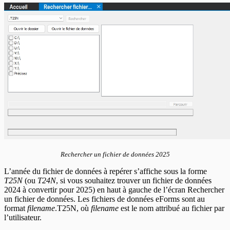
En-têtes T5008
En-têtes T5013
En-têtes T5018
En-têtes CELI
Rechercher un fichier de données
2025
L’année du fichier de données à repérer s’affiche sous la forme
T
25
N
(ou
T
24
N
, si vous souhaitez trouver un fichier de données
2024
à convertir pour
2025
) en haut à gauche de l’écran Rechercher
un fichier de données. Les fichiers de données eForms sont au
format
filename
.T
25
N, où
filename
est le nom attribué au fichier par
l’utilisateur.