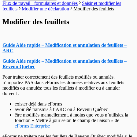
Envoyer un courriel au soutien
En-têtes T5 / relevé 3
TP-64
Flux de travail - formulaires et données
Saisir et modifier les
Modifier le code d'autorisation
Réparer la base de données des utilisateurs
Transmission électronique
Envoyer le journal des erreurs au soutien
En-têtes T215
feuillets
Modifier une déclaration
Modifier des feuillets
Modifier votre mot de passe
Modifier les paramètres système
Options
Session de contrôle à distance
En-têtes T550
Modifier le fichier des chemins
En-têtes T1204
Modifier des feuillets
Modifier les paramètres utilisateur
En-têtes T2200
En-têtes T2202
En-têtes T5007
En-têtes T5008
Guide Aide rapide – Modification et annulation de feuillets –
En-têtes T5013
ARC
En-têtes T5018
En-têtes CELI
Guide Aide rapide – Modification et annulation de feuillets –
Revenu Québec
Pour traiter correctement des feuillets modifiés ou annulés,
n’importez PAS dans eForms les données relatives aux feuillets
modifiés ou annulés; tous les feuillets à modifier ou à annuler
doivent :
exister déjà dans eForms
avoir été transmis à l’ARC ou à Revenu Québec
être modifiés manuellement, à moins que vous n’utilisiez la
fonction « Mettre à jour selon le champ de liaison » de
eForms Enterprise
eForms ne traitera pas les feuillets de Revenu Québec modifiés si le