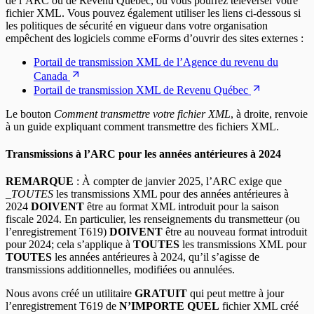
de l’ARC ou de Revenu Québec, où vous pourrez téléverser votre
fichier XML. Vous pouvez également utiliser les liens ci-dessous si
les politiques de sécurité en vigueur dans votre organisation
empêchent des logiciels comme eForms d’ouvrir des sites externes :
Portail de transmission XML de l’Agence du revenu du
Canada
Portail de transmission XML de Revenu Québec
Le bouton
Comment transmettre votre fichier XML
, à droite, renvoie
à un guide expliquant comment transmettre des fichiers XML.
Transmissions à l’ARC pour les années antérieures à 2024
REMARQUE
: À compter de janvier 2025, l’ARC exige que
_
TOUTES
les transmissions XML pour des années antérieures à
2024
DOIVENT
être au format XML introduit pour la saison
fiscale 2024. En particulier, les renseignements du transmetteur (ou
l’enregistrement T619)
DOIVENT
être au nouveau format introduit
pour 2024; cela s’applique à
TOUTES
les transmissions XML pour
TOUTES
les années antérieures à 2024, qu’il s’agisse de
transmissions additionnelles, modifiées ou annulées.
Nous avons créé un utilitaire
GRATUIT
qui peut mettre à jour
l’enregistrement T619 de
N’IMPORTE QUEL
fichier XML créé