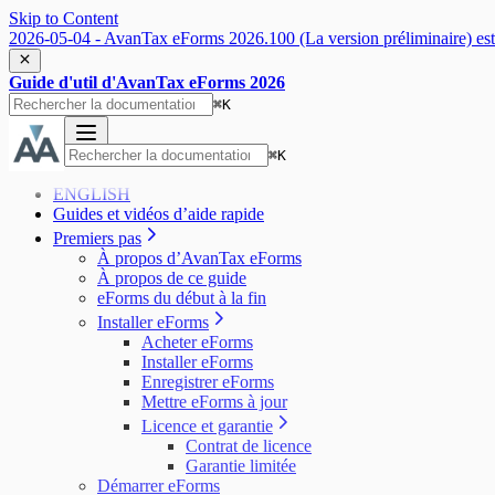
Skip to Content
2026-05-04 - AvanTax eForms 2026.100 (La version préliminaire) est 
Guide d'util d'AvanTax eForms 2026
⌘
K
⌘
K
ENGLISH
Guides et vidéos d’aide rapide
Premiers pas
À propos d’AvanTax eForms
À propos de ce guide
eForms du début à la fin
Installer eForms
Acheter eForms
Installer eForms
Enregistrer eForms
Mettre eForms à jour
Licence et garantie
Contrat de licence
Garantie limitée
Démarrer eForms